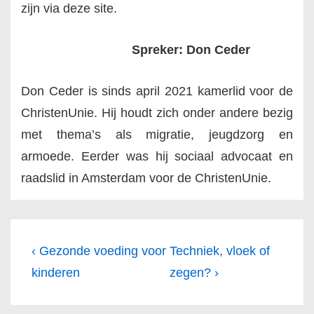
zijn via deze site.
Spreker: Don Ceder
Don Ceder is sinds april 2021 kamerlid voor de
ChristenUnie. Hij houdt zich onder andere bezig
met thema’s als migratie, jeugdzorg en
armoede. Eerder was hij sociaal advocaat en
raadslid in Amsterdam voor de ChristenUnie.
Bericht
Vorig
Volgende
‹ Gezonde voeding voor
Techniek, vloek of
navigatie
bericht
bericht
kinderen
zegen? ›
is
is