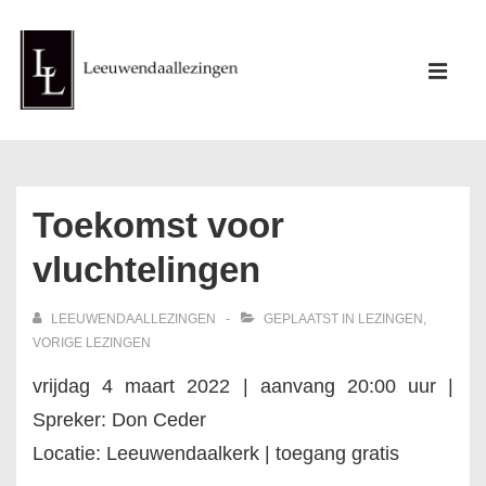
↓
Doorgaan
Hoofd
naar
ME
navigati
hoofdinhoud
Toekomst voor
vluchtelingen
LEEUWENDAALLEZINGEN
GEPLAATST IN
LEZINGEN
,
VORIGE LEZINGEN
vrijdag 4 maart 2022 | aanvang 20:00 uur |
Spreker: Don Ceder
Locatie: Leeuwendaalkerk | toegang gratis