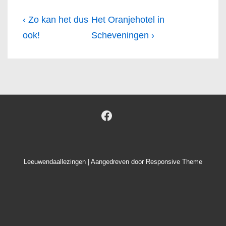
Bericht
Vorig
Volgende
‹ Zo kan het dus
Het Oranjehotel in
navigatie
bericht
bericht
ook!
Scheveningen ›
is
is
Leeuwendaallezingen
| Aangedreven door
Responsive Theme