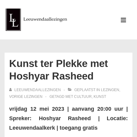
↓
Doorgaan
Hoofd
naar
ME
navigati
hoofdinhoud
Kunst ter Plekke met
Hoshyar Rasheed
LEEUWENDAALLEZINGEN
GEPLAATST IN
LEZINGEN
,
VORIGE LEZINGEN
GETAGD MET
CULTUUR
,
KUNST
vrijdag 12 mei 2023 | aanvang 20:00 uur |
Spreker: Hoshyar Rasheed | Locatie:
Leeuwendaalkerk | toegang gratis