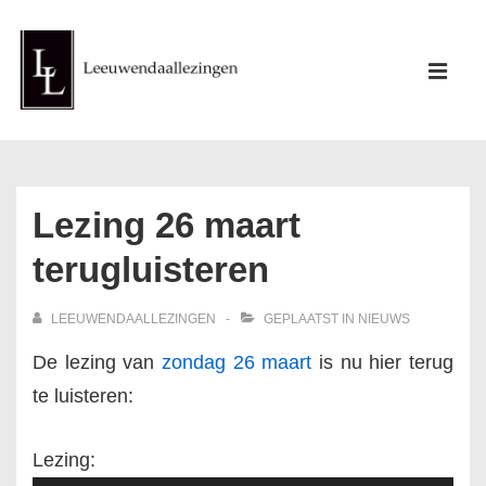
↓
Doorgaan
Hoofd
naar
ME
navigati
hoofdinhoud
Lezing 26 maart
terugluisteren
LEEUWENDAALLEZINGEN
GEPLAATST IN
NIEUWS
De lezing van
zondag 26 maart
is nu hier terug
te luisteren:
Lezing: