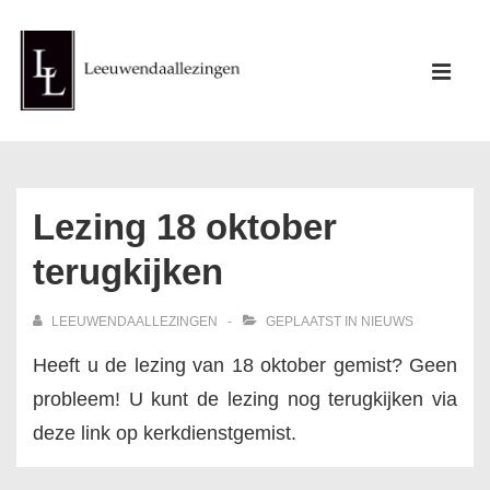
↓
Doorgaan
Hoofd
naar
ME
navigati
hoofdinhoud
Lezing 18 oktober
terugkijken
LEEUWENDAALLEZINGEN
GEPLAATST IN
NIEUWS
Heeft u de lezing van 18 oktober gemist? Geen
probleem! U kunt de lezing nog terugkijken via
deze link op kerkdienstgemist.