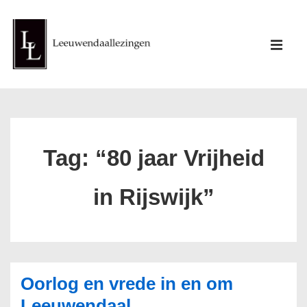
↓
Doorgaan
Hoofd
naar
ME
navigati
hoofdinhoud
Tag:
“80 jaar Vrijheid
in Rijswijk”
Oorlog en vrede in en om
Leeuwendaal