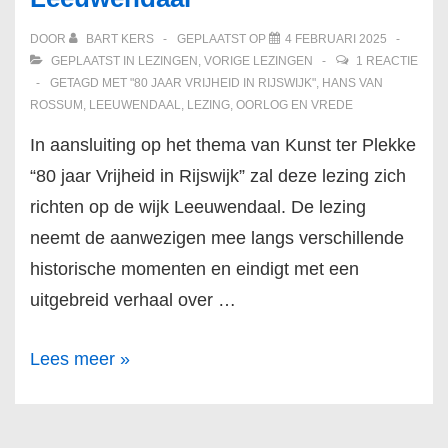
DOOR
BART KERS
GEPLAATST OP
4 FEBRUARI 2025
GEPLAATST IN
LEZINGEN
,
VORIGE LEZINGEN
1 REACTIE
GETAGD MET
"80 JAAR VRIJHEID IN RIJSWIJK"
,
HANS VAN
ROSSUM
,
LEEUWENDAAL
,
LEZING
,
OORLOG EN VREDE
In aansluiting op het thema van Kunst ter Plekke
“80 jaar Vrijheid in Rijswijk” zal deze lezing zich
richten op de wijk Leeuwendaal. De lezing
neemt de aanwezigen mee langs verschillende
historische momenten en eindigt met een
uitgebreid verhaal over …
Oorlog
Lees meer »
en
vrede