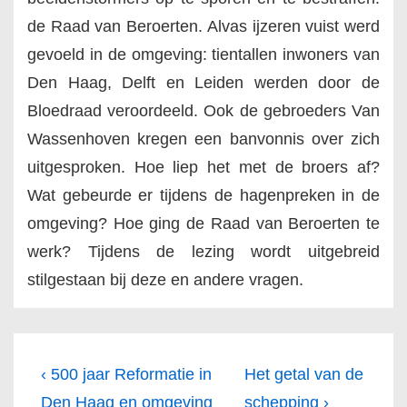
de Raad van Beroerten. Alvas ijzeren vuist werd
gevoeld in de omgeving: tientallen inwoners van
Den Haag, Delft en Leiden werden door de
Bloedraad veroordeeld. Ook de gebroeders Van
Wassenhoven kregen een banvonnis over zich
uitgesproken. Hoe liep het met de broers af?
Wat gebeurde er tijdens de hagenpreken in de
omgeving? Hoe ging de Raad van Beroerten te
werk? Tijdens de lezing wordt uitgebreid
stilgestaan bij deze en andere vragen.
Bericht
Vorig
Volgende
‹ 500 jaar Reformatie in
Het getal van de
navigatie
bericht
bericht
Den Haag en omgeving
schepping ›