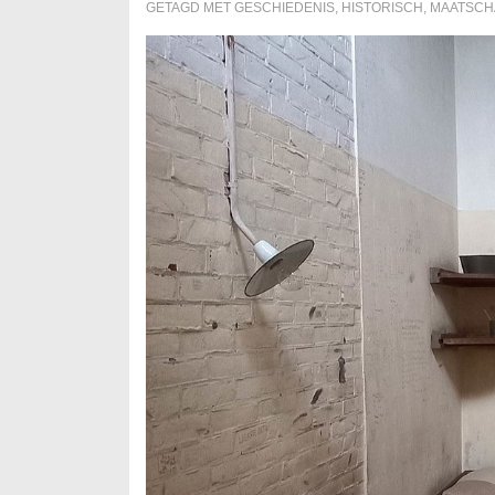
GETAGD MET
GESCHIEDENIS
,
HISTORISCH
,
MAATSCH