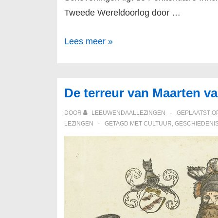
Tweede Wereldoorlog door …
Het
Lees meer »
Oranjehotel
in
Scheveningen
De terreur van Maarten 
DOOR
LEEUWENDAALLEZINGEN
GEPLAATST O
LEZINGEN
GETAGD MET
CULTUUR
,
GESCHIEDENI