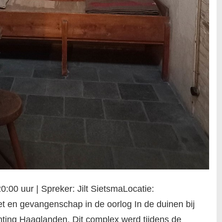
00 uur | Spreker: Jilt SietsmaLocatie:
t en gevangenschap in de oorlog In de duinen bij
chting Haaglanden. Dit complex werd tijdens de