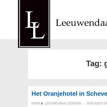
↓
Doorgaan
naar
hoofdinhoud
Tag:
Het Oranjehotel in Schev
DOOR
LEEUWENDAALLEZINGEN
GEPLAATST O